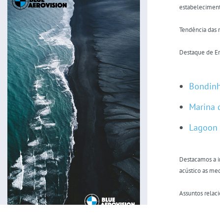
estabeleciment
Tendência das 
Destaque de Em
Bondinh
Marina d
Lagoon 
Destacamos a i
acústico as med
Assuntos relaci
Fóruns nacionai