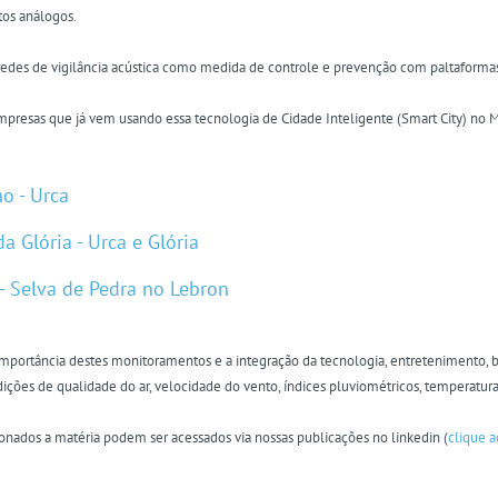
os análogos.
redes de vigilância acústica como medida de controle e prevenção com paltaforma
presas que já vem usando essa tecnologia de Cidade Inteligente (Smart City) no Mu
o - Urca
a Glória - Urca e Glória
- Selva de Pedra no Lebron
mportância destes monitoramentos e a integração da tecnologia, entretenimento, 
ições de qualidade do ar, velocidade do vento, índices pluviométricos, temperatur
onados a matéria podem ser acessados via nossas publicações no linkedin (
clique a
s e internacionais que tratam da questão das emissões sonoras (
clique aqui
).