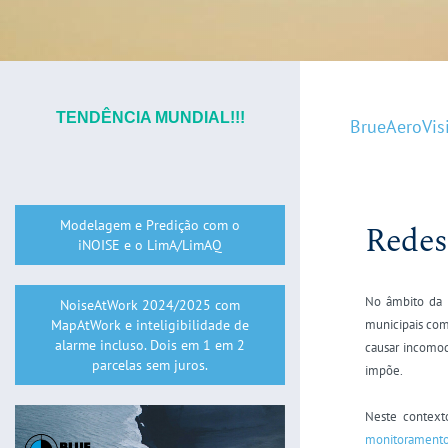
TENDÊNCIA MUNDIAL!!!
BrueAeroVis
Modelagem e Predição com o
Redes
iNOISE e o LimA/LimAQ
No âmbito da p
NoiseAtWork 2024/2025 com
MapAtWork e inteligibilidade de
municipais com 
alarme incluso. Dois em 1 em 2
causar incomod
parcelas sem juros.
impõe.
Neste contexto
monitoramento 