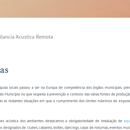
ilancia Acustica Remota
das
rquias locais passou a ser na Europa de competência dos órgãos municipais, pr
 do Município no que respeita à prevenção e controlo das várias fontes de produção
odas as restantes situações em que o cumprimento dos limites máximos de expos
ções acústica dos ambientes destacamos a obrigatoriedade de instalação de
equ
designados de clubes, cabarets, boîtes, dancings, casas de noturnas, eventos music