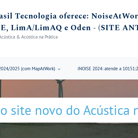
asil Tecnologia oferece: NoiseAtWo
E, LimA/LimAQ e Oden - (SITE AN
cústica & Acústica na Prática
024/2025 (com MapAtWork)
iNOISE 2024: atende a 10151:
 o site novo do Acústica 