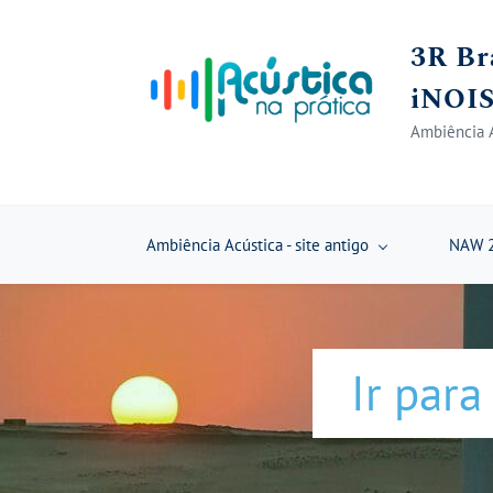
Skip
3R Br
to
main
iNOIS
content
Ambiência A
Ambiência Acústica - site antigo
NAW 2
Ir para