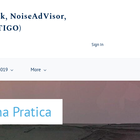
rk, NoiseAdVisor,
TIGO)
Sign In
2019
More
na Pratica